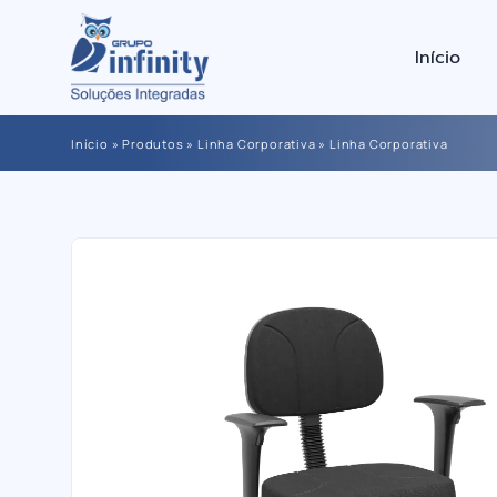
Início
Início
»
Produtos
»
Linha Corporativa
»
Linha Corporativa