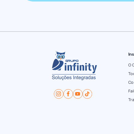
In
O 
To
Co
Fa
Tr