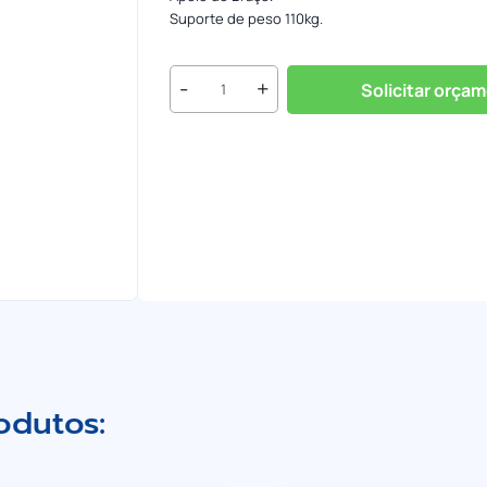
Suporte de peso 110kg.
Cadeira
-
+
Solicitar orça
Giratória
Secretária
quantidade
odutos: