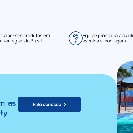
eba nossos produtos em
Equipe pronta para auxili
quer região do Brasil.
escolha e montagem.
m as
Fale conosco
ty.