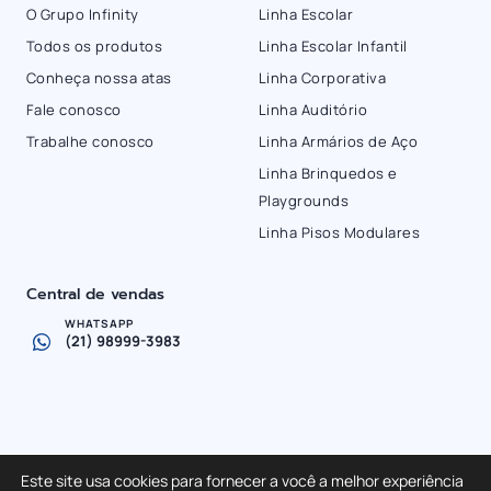
O Grupo Infinity
Linha Escolar
Todos os produtos
Linha Escolar Infantil
Conheça nossa atas
Linha Corporativa
Fale conosco
Linha Auditório
Trabalhe conosco
Linha Armários de Aço
Linha Brinquedos e
Playgrounds
Linha Pisos Modulares
Central de vendas
WHATSAPP
(21) 98999-3983
Grupo Infinity | CNPJ: 22.126.012/0001-08 © Todos os direitos
Este site usa cookies para fornecer a você a melhor experiência