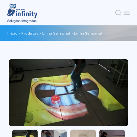
Início
»
Produtos
»
Linha Sensorial
»
Linha Sensorial