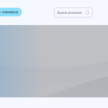
Pesquisar
e conosco
por: