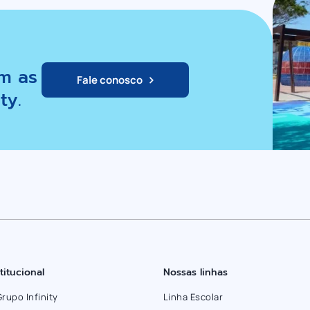
m as
Fale conosco
ty.
stitucional
Nossas linhas
Grupo Infinity
Linha Escolar