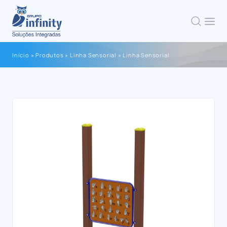
Início
»
Produtos
»
Linha Sensorial
»
Linha Sensorial